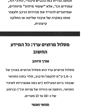
תנועה נגדית כמו בכביש ציבורי, הולכי רגל,
עמודים וכו', אלא "שטחי מילוט" מיוחדים,
שמיועדים להוריד את מהירות הרכב ולעצור
אותו במקרה של איבוד שליטה או החלקה
קיצונית.
מסלול מרוצים ערד: כל המידע
החשוב
אורך ורוחב
מסלול מרוצים ערד הוא מסלול מרוצים באורך של
כ-1.6 ק"מ להקפה/סיבוב, תלוי בסוג התוואי
שנבחר ביום הפעילות (יש כמה אפשרויות לשינוי
התוואי, הוספה או הורדה של פניות וכו') וברוחב
של כ-10 עד 13 מטרים.
תוואי ואופי